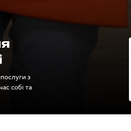
ля
і
 послуги з
ас собі та