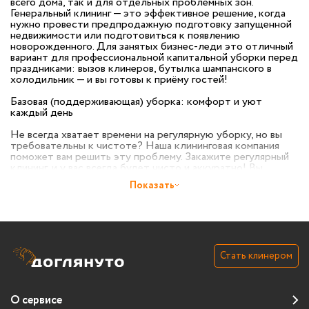
всего дома, так и для отдельных проблемных зон.
Генеральный клининг — это эффективное решение, когда
нужно провести предпродажную подготовку запущенной
недвижимости или подготовиться к появлению
новорожденного. Для занятых бизнес-леди это отличный
вариант для профессиональной капитальной уборки перед
праздниками: вызов клинеров, бутылка шампанского в
холодильник — и вы готовы к приёму гостей!
Базовая (поддерживающая) уборка: комфорт и уют
каждый день
Не всегда хватает времени на регулярную уборку, но вы
требовательны к чистоте? Наша клининговая компания
поможет вам решить эту проблему. Закажите регулярный
клининг, и у вас всегда будет чисто и аккуратно! Вы
можете оформить подписку на услуги клининга с выбором
Показать
частоты и комплекса уборки, который подходит именно
вам. Гибкий график работы и перенос визитов уборщиков
позволит адаптировать уборку под ваши планы.
Профессиональная мойка окон и балконов: для чистоты и
свежести в доме
Стать клинером
Уверены, через чистые окна смотреть на мир приятнее!
Регулярная мойка окон помогает поддерживать чистоту и
ухоженный вид вашего жилья. Наша профессиональная
О сервисе
команда гарантирует безупречный результат и делает