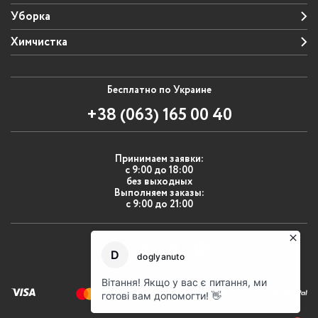
окна и балконы настоящими источниками света и свежего
воздуха в вашем доме.
Уборка
Пригласите нас в ваш дом, и вы увидите, как мы
Химчистка
преобразуем пространство и создаем идеальную
атмосферу для вашей жизни. Ваше удовлетворение — наш
главный приоритет!
Бесплатно по Украине
+38 (063) 165 00 40
Принимаем заявки:
с 9:00 до 18:00
без выходных
Выполняем заказы:
с 9:00 до 21:00