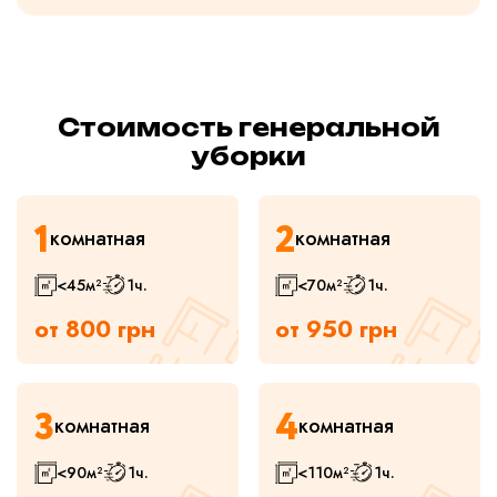
Стоимость генеральной
уборки
1
2
комнатная
комнатная
<45
м²
1
ч.
<70
м²
1
ч.
от 800 грн
от 950 грн
3
4
комнатная
комнатная
<90
м²
1
ч.
<110
м²
1
ч.