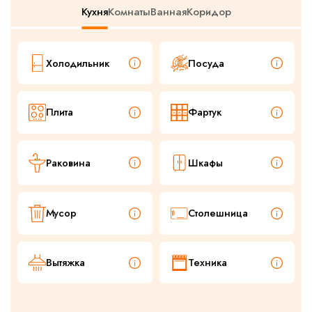
Кухня
Комнаты
Ванная
Коридор
Холодильник
Посудa
Плита
Фартук
Раковина
Шкафы
Мусор
Столешница
Вытяжка
Техника