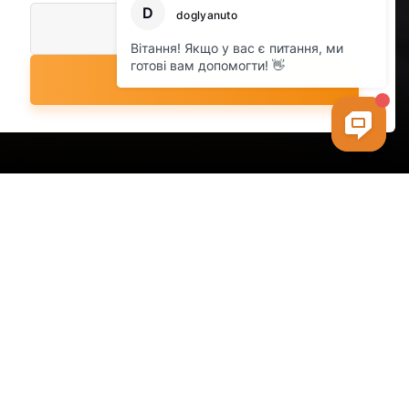
Розрахувати вартість
-комунікаційних послуг, пов’язаних із
бирання 'Доглянуто') адресує цю пропозицію.
му числі електронною) угодою. Це стосується