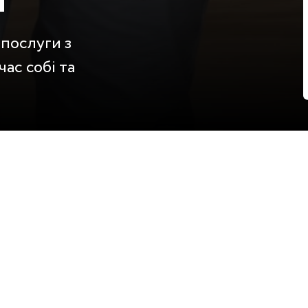
і
 послуги з
ас собі та
ТА
 особам укласти договір про надання інформаційно
відповідальністю 'ПЕПСІН' (далі – 'Сервіс з при
вцем вона вважається укладеною письмовою (у то