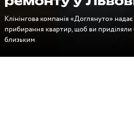
ремонту у Львов
Клінінгова компанія «Доглянуто» надає
прибирання квартир, щоб ви приділяли ч
близьким
ПУБЛІЧНА ОФЕР
Оферта надає можливість фізичним та юридичним
прибиранням приміщень. Товариство з обмеженою 
У разі прийняття оферти Замовником або Викона